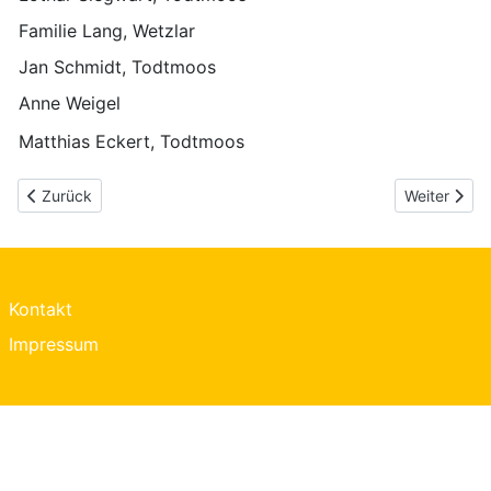
Familie Lang, Wetzlar
Jan Schmidt, Todtmoos
Anne Weigel
Matthias Eckert, Todtmoos
Vorheriger Beitrag: IMAGEFILM & BILDER
Nächster B
Zurück
Weiter
Kontakt
Impressum